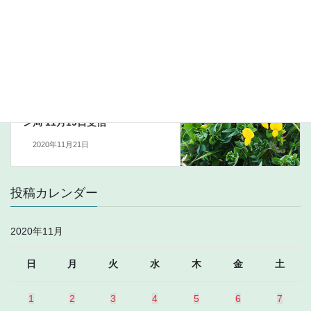
720kHz DYOK ? 11月18日受信
2020年11月19日
中波
次の記事
693kHz Unidentified フィリピ
ン局 11月19日受信
2020年11月21日
投稿カレンダー
2020年11月
日
月
火
水
木
金
土
1
2
3
4
5
6
7