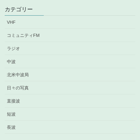
カ
イ
カテゴリー
ブ
VHF
コミュニティFM
ラジオ
中波
北米中波局
日々の写真
直接波
短波
長波