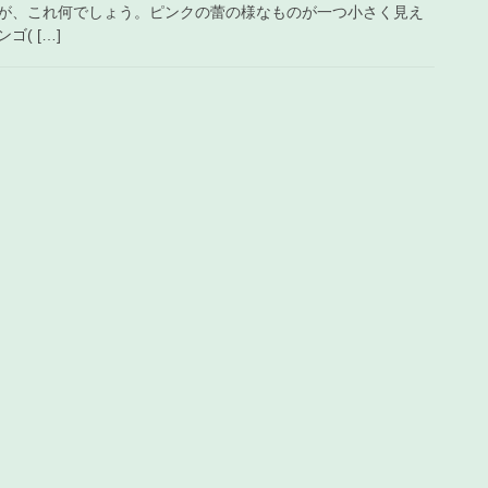
が、これ何でしょう。ピンクの蕾の様なものが一つ小さく見え
( […]