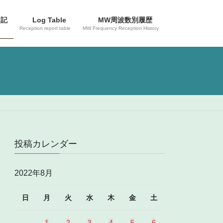
日記
Log Table
MW周波数別履歴
Reception report table
MW Frequency Reception History
投稿カレンダー
2022年8月
日
月
火
水
木
金
土
1
2
3
4
5
6