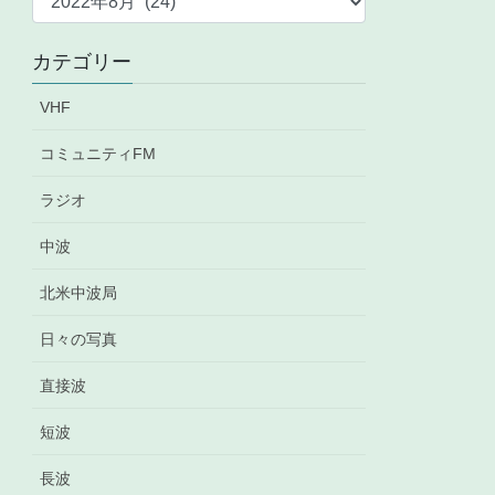
ー
カ
カテゴリー
イ
ブ
VHF
コミュニティFM
ラジオ
中波
北米中波局
日々の写真
直接波
短波
長波