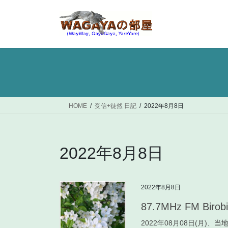
コ
ナ
ン
ビ
テ
ゲ
ン
ー
ツ
シ
へ
ョ
ス
ン
キ
に
ッ
移
HOME
受信+徒然 日記
2022年8月8日
プ
動
2022年8月8日
2022年8月8日
87.7MHz FM Birob
2022年08月08日(月)、当