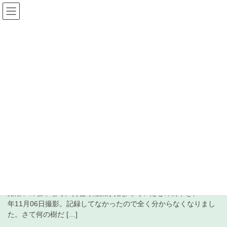
コ
ナ
ン
ビ
テ
ゲ
ン
ー
受信+徒然 日記
ツ
シ
へ
ョ
ス
ン
HOME
受信+徒然 日記
2023年10月18日
キ
に
ッ
移
プ
動
2023年10月18日
2023年10月18日
北米中波局
850kHz KICY 10月16日受信
2023年10月18日(水)、当地最低最高気温予想11.7/23.7℃。 近く道
路沿いの駐車場で、黄色く紅葉が始まっていたもの樹木を、2022
年11月06日撮影。記録してなかったので全く分からなくなりまし
た。さて何の樹だ […]