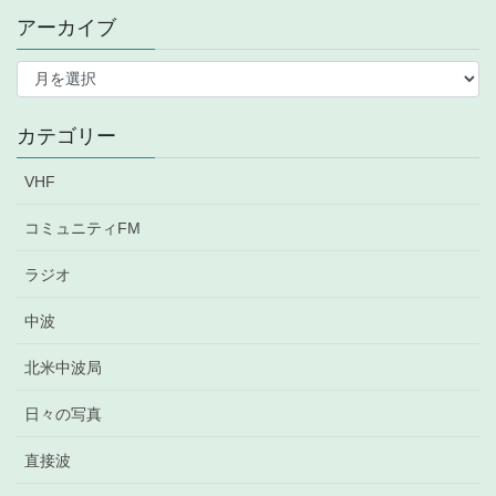
アーカイブ
ア
ー
カ
イ
カテゴリー
ブ
VHF
コミュニティFM
ラジオ
中波
北米中波局
日々の写真
直接波