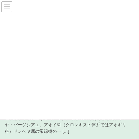
コ
ナ
ン
ビ
テ
ゲ
ン
ー
受信+徒然 日記
ツ
シ
へ
ョ
ス
ン
HOME
受信+徒然 日記
2024年2月15日
キ
に
ッ
移
プ
動
2024年2月15日
2024年2月15日
北米中波局
1700kHz KVNS 2月13日受信
2024年02月15日(木)、当地最低最高気温予想 3.8/20.2℃。最高気
温予想からは完全な春日和です。 看板表示がありました。ドンベ
ヤ・バージシアエ。アオイ科（クロンキスト体系ではアオギリ
科）ドンベヤ属の常緑樹の一 […]