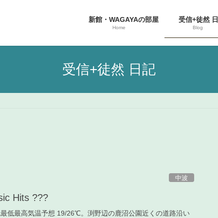
新館・WAGAYAの部屋
受信+徒然 
Home
Blog
受信+徒然 日記
中波
ic Hits ???
、当地最低最高気温予想 19/26℃。渕野辺の鹿沼公園近くの道路沿い