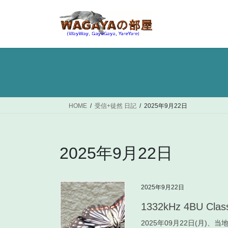
コ
ナ
ン
ビ
テ
ゲ
ン
ー
ツ
シ
へ
ョ
ス
ン
キ
に
ッ
移
HOME
受信+徒然 日記
2025年9月22日
プ
動
2025年9月22日
2025年9月22日
1332kHz 4BU Class
2025年09月22日(月)