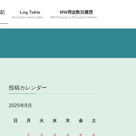
日記
Log Table
MW周波数別履歴
Reception report table
MW Frequency Reception History
投稿カレンダー
2025年9月
日
月
火
水
木
金
土
1
2
3
4
5
6