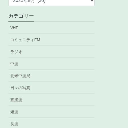
ー
カ
カテゴリー
イ
ブ
VHF
コミュニティFM
ラジオ
中波
北米中波局
日々の写真
直接波
短波
長波