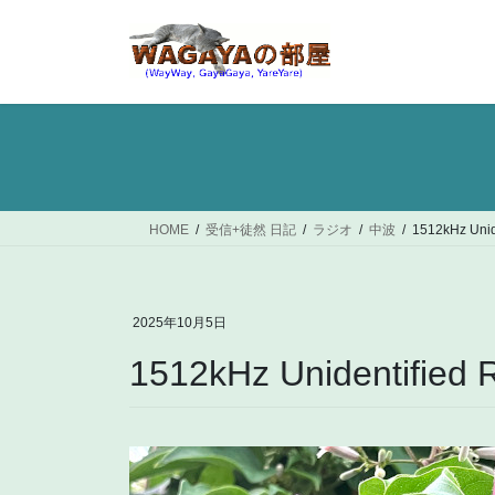
コ
ナ
ン
ビ
テ
ゲ
ン
ー
ツ
シ
へ
ョ
ス
ン
キ
に
ッ
移
HOME
受信+徒然 日記
ラジオ
中波
1512kHz Unide
プ
動
2025年10月5日
1512kHz Unidentified R