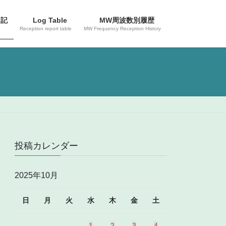
日記
Log Table
MW周波数別履歴
Reception report table
MW Frequency Reception History
投稿カレンダー
2025年10月
日
月
火
水
木
金
土
1
2
3
4