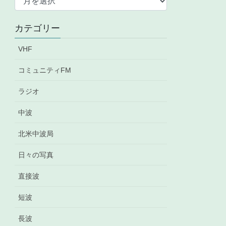
ー
カ
カテゴリー
イ
ブ
VHF
コミュニティFM
ラジオ
中波
北米中波局
日々の写真
直接波
短波
長波