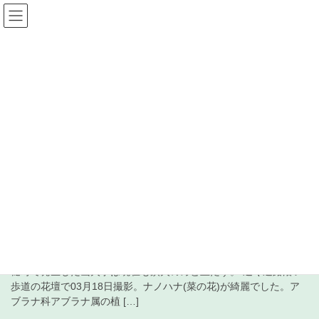
コ
ナ
ン
ビ
テ
ゲ
ン
ー
受信+徒然 日記
ツ
シ
へ
ョ
ス
ン
HOME
受信+徒然 日記
2026年4月25日
キ
に
ッ
移
プ
動
2026年4月25日
2026年4月25日
中波
1548kHz VOA Persian
2026年04月25日(土)、当地最低再考気温予想 11/20℃。岩手県大
槌町で発生した山火事は現在も鎮火のめど立たず。 近く道路沿い
歩道の花壇で03月18日撮影。ナノハナ(菜の花)が綺麗でした。ア
ブラナ科アブラナ属の植 […]