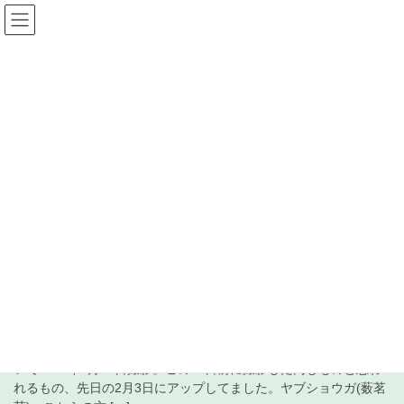
コ
ナ
ン
ビ
テ
ゲ
ン
ー
受信+徒然 日記
ツ
シ
へ
ョ
ス
ン
HOME
受信+徒然 日記
2021年2月20日
キ
に
ッ
移
プ
動
2021年2月20日
2021年2月20日
中波
828kHz DXCC RMN Cagayan de
Oro
2021年2月20日、当地最低最高気温予想-1.0/16.5℃。 境川道路沿
いで2020年7月29日撮影。この12日前に撮影した同じものと思わ
れるもの、先日の2月3日にアップしてました。ヤブショウガ(薮茗