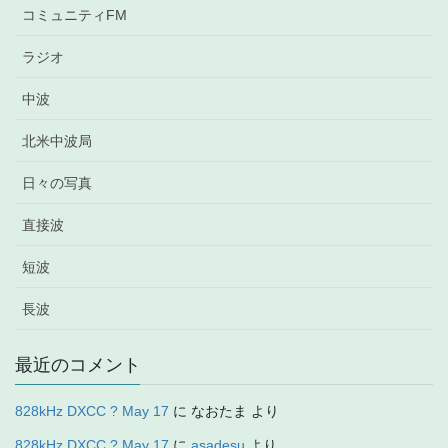
コミュニティFM
ラジオ
中波
北米中波局
日々の写真
直接波
短波
長波
最近のコメント
828kHz DXCC ? May 17
に
なおたま
より
828kHz DXCC ? May 17
に
asadesu
より