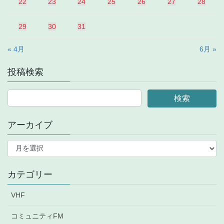
22
23
24
25
26
27
28
29
30
31
« 4月
6月 »
投稿検索
アーカイブ
ア
ー
カ
イ
カテゴリー
ブ
VHF
コミュニティFM