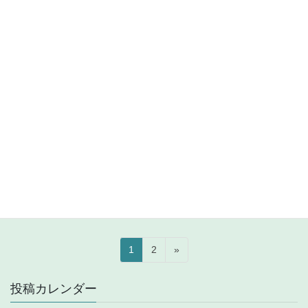
沿いで2022年03月20日撮影。今まで都度異なった名前でアップし
てたか。オオアラセイトウ(大紫羅欄花)が、一番公式的な名称なの
か。別名、シ […]
2022年6月16日
VHF
92.7MHz R Rossii (Nikolayevka) 6
月15日受信
2022年06月16日(木)、当地最低最高気温予想 17.5/24.6℃。 近く
民家のサクラ(桜)を2022年03月20日撮影。河津桜はもうすでに散
ってしまっていますので、違うはず。また染井吉野でもない。こ
の写真で何か特 […]
投
固
固
1
2
»
稿
定
定
ペ
ペ
の
投稿カレンダー
ー
ー
ペ