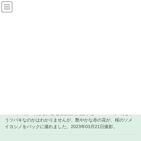
コ
ナ
ン
ビ
テ
ゲ
ン
ー
受信+徒然 日記
ツ
シ
へ
ョ
ス
ン
HOME
受信+徒然 日記
2023年11月28日
キ
に
ッ
移
プ
動
2023年11月28日
2023年11月28日
中波
972kHz 哈尔滨经济广播
2023年11月28日(火)、当地最低最高気温予想8.0/21.5℃。 何とい
うツバキなのかはわかりませんが、艶やかな赤の花が、桜のソメ
イヨシノをバックに撮れました。2023年03月21日撮影。