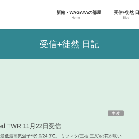
新館・WAGAYAの部屋
受信+徒然 
Home
Blog
受信+徒然 日記
中波
ified TWR 11月22日受信
当地最低最高気温予想9.0/24.3℃。 ミツマタ(三枝,三又)の花が咲い