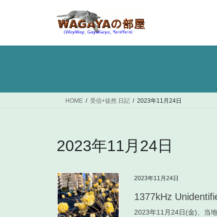
コ
ナ
ン
ビ
テ
ゲ
ン
ー
ツ
シ
へ
ョ
ス
ン
キ
に
ッ
移
HOME
受信+徒然 日記
2023年11月24日
プ
動
2023年11月24日
2023年11月24日
1377kHz Unident
2023年11月24日(金)、