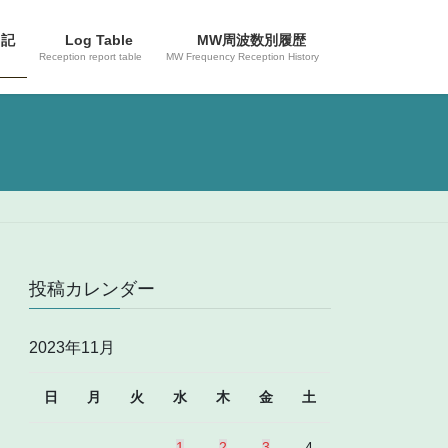
日記
Log Table
MW周波数別履歴
Reception report table
MW Frequency Reception History
投稿カレンダー
2023年11月
日
月
火
水
木
金
土
1
2
3
4