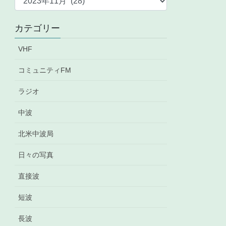
ー
カ
カテゴリー
イ
ブ
VHF
コミュニティFM
ラジオ
中波
北米中波局
日々の写真
直接波
短波
長波