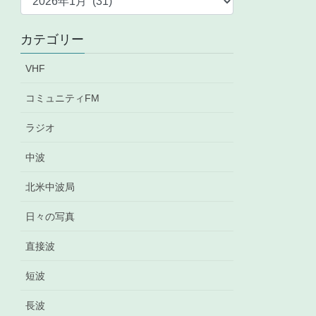
ー
カ
カテゴリー
イ
ブ
VHF
コミュニティFM
ラジオ
中波
北米中波局
日々の写真
直接波
短波
長波