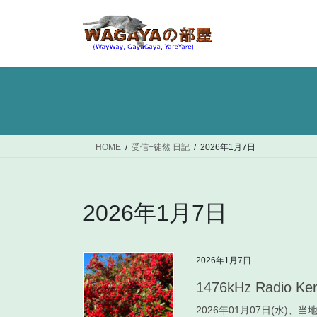
コ
ナ
ン
ビ
テ
ゲ
ン
ー
ツ
シ
へ
ョ
ス
ン
キ
に
ッ
移
HOME
受信+徒然 日記
2026年1月7日
プ
動
2026年1月7日
2026年1月7日
1476kHz Radio Ke
2026年01月07日(水)