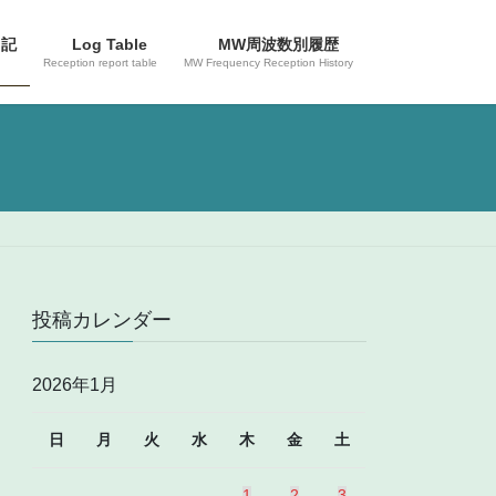
日記
Log Table
MW周波数別履歴
Reception report table
MW Frequency Reception History
投稿カレンダー
2026年1月
日
月
火
水
木
金
土
1
2
3