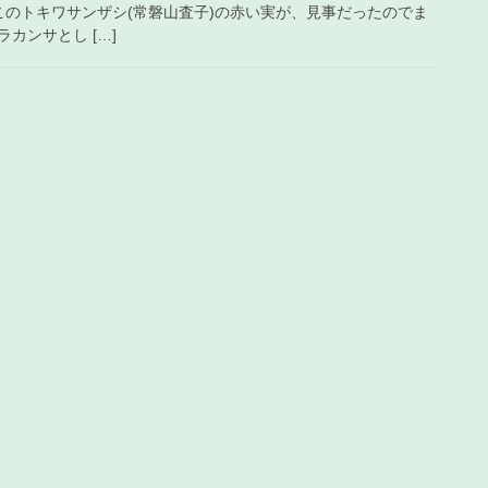
。ここのトキワサンザシ(常磐山査子)の赤い実が、見事だったのでま
カンサとし […]