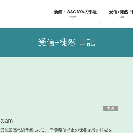
新館・WAGAYAの部屋
受信+徒然 
Home
Blog
受信+徒然 日記
中波
ralam
、当地最低最高気温予想 0/9℃。 千葉県勝浦市の保養施設の植樹を