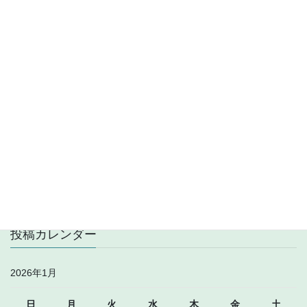
中波
前の記事
1413kHz BBC World Service
on Jan 5
2026年1月6日
中波
次の記事
1611kHz Unidentified English
Station (Poss. Australia) Jan 7
2026年1月8日
投稿カレンダー
2026年1月
日
月
火
水
木
金
土