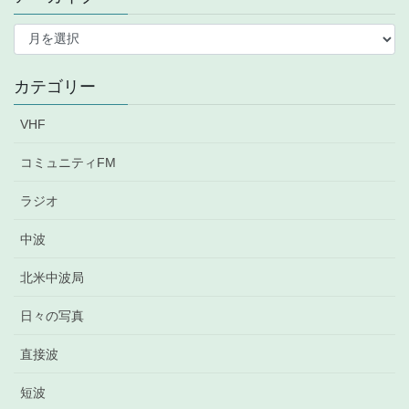
ア
ー
カ
イ
カテゴリー
ブ
VHF
コミュニティFM
ラジオ
中波
北米中波局
日々の写真
直接波
短波