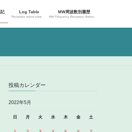
日記
Log Table
MW周波数別履歴
Reception report table
MW Frequency Reception History
投稿カレンダー
2022年5月
日
月
火
水
木
金
土
1
2
3
4
5
6
7