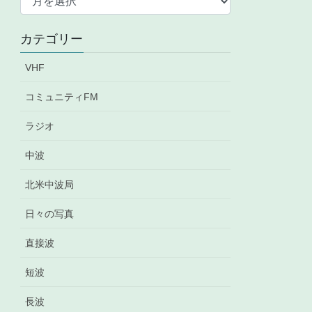
ー
カ
カテゴリー
イ
ブ
VHF
コミュニティFM
ラジオ
中波
北米中波局
日々の写真
直接波
短波
長波