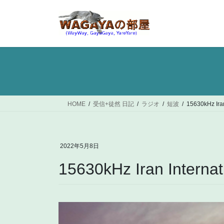
コ
ナ
ン
ビ
テ
ゲ
ン
ー
ツ
シ
へ
ョ
ス
ン
キ
に
ッ
移
HOME
受信+徒然 日記
ラジオ
短波
15630kHz Iran
プ
動
2022年5月8日
15630kHz Iran Internat