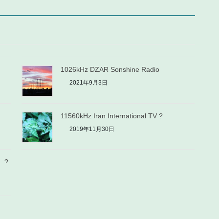
1026kHz DZAR Sonshine Radio
2021年9月3日
11560kHz Iran International TV ?
2019年11月30日
l ?