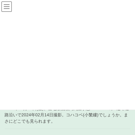
コ
ナ
ン
ビ
テ
ゲ
ン
ー
受信+徒然 日記
ツ
シ
へ
ョ
ス
ン
HOME
受信+徒然 日記
2024年4月5日
キ
に
ッ
移
プ
動
2024年4月5日
2024年4月5日
中波
783kHz IRIB Radio Zahedan
2024年04月05日(金)、当地最低最高気温予想 8.8/13.5℃。 近く道
路沿いで2024年02月14日撮影。コハコベ(小繁縷)でしょうか。ま
さにどこでも見られます。