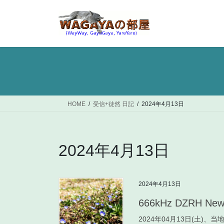
コ
ナ
ン
ビ
テ
ゲ
ン
ー
ツ
シ
へ
ョ
ス
ン
キ
に
ッ
移
HOME
受信+徒然 日記
2024年4月13日
プ
動
2024年4月13日
2024年4月13日
666kHz DZRH New
2024年04月13日(土)、当