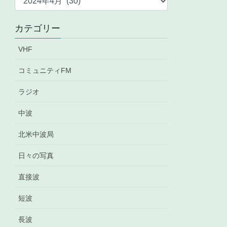
ー
カ
カテゴリー
イ
ブ
VHF
コミュニティFM
ラジオ
中波
北米中波局
日々の写真
直接波
短波
長波