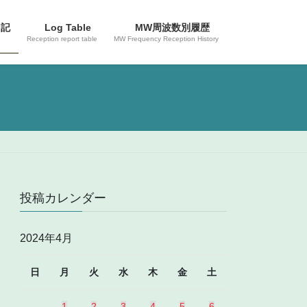
日記
Log Table
MW周波数別履歴
Reception report table
MW Frequency Reception History
投稿カレンダー
2024年4月
日
月
火
水
木
金
土
1
2
3
4
5
6