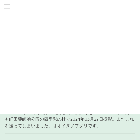
コ
ナ
ン
ビ
テ
ゲ
ン
ー
受信+徒然 日記
ツ
シ
へ
ョ
ス
ン
HOME
受信+徒然 日記
2024年4月30日
キ
に
ッ
移
プ
動
2024年4月30日
2024年4月30日
中波
630kHz DWPM Radyo 630
2024年04月30日(火)、当地最低最高気温予想 17.0/22.5℃。 これ
も町田薬師池公園の四季彩の杜で2024年03月27日撮影。またこれ
を撮ってしまいました。オオイヌノフグリです。