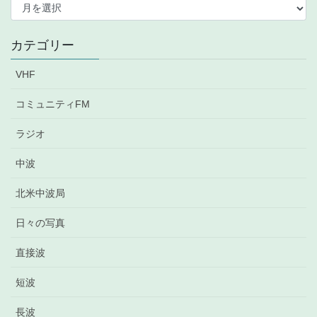
ー
カ
イ
カテゴリー
ブ
VHF
コミュニティFM
ラジオ
中波
北米中波局
日々の写真
直接波
短波
長波