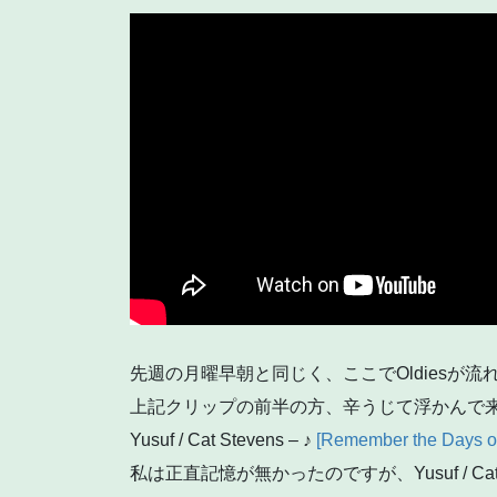
先週の月曜早朝と同じく、ここでOldiesが
上記クリップの前半の方、辛うじて浮かんで
Yusuf / Cat Stevens – ♪
[Remember the Days of
私は正直記憶が無かったのですが、Yusuf / Ca