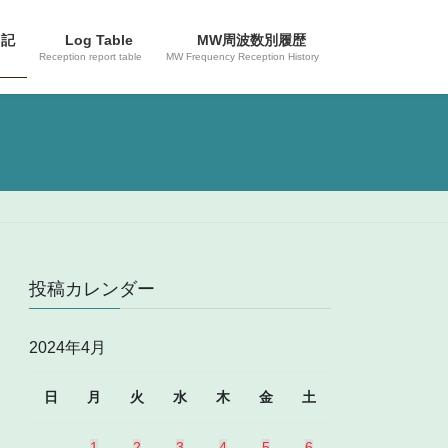
日記
Log Table
MW周波数別履歴
Reception report table
MW Frequency Reception History
投稿カレンダー
2024年4月
日
月
火
水
木
金
土
1
2
3
4
5
6