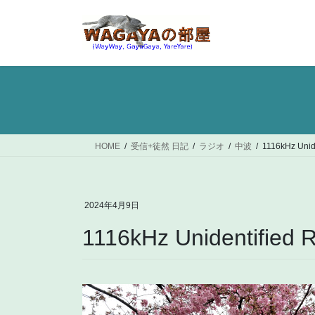
コ
ナ
ン
ビ
テ
ゲ
ン
ー
ツ
シ
へ
ョ
ス
ン
キ
に
ッ
移
HOME
受信+徒然 日記
ラジオ
中波
1116kHz Uni
プ
動
2024年4月9日
1116kHz Unidentified