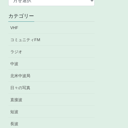
ー
カ
カテゴリー
イ
ブ
VHF
コミュニティFM
ラジオ
中波
北米中波局
日々の写真
直接波
短波
長波