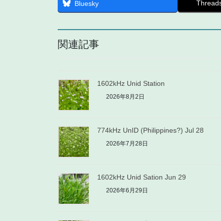
Thread
Bluesky
関連記事
1602kHz Unid Station
2026年8月2日
774kHz UnID (Philippines?) Jul 28
2026年7月28日
1602kHz Unid Sation Jun 29
2026年6月29日