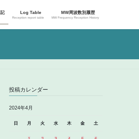
日記
Log Table
MW周波数別履歴
Reception report table
MW Frequency Reception History
投稿カレンダー
2024年4月
日
月
火
水
木
金
土
1
2
3
4
5
6