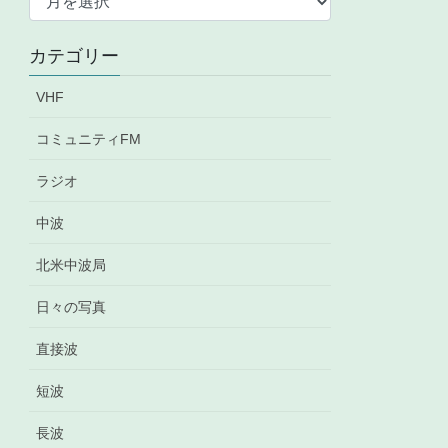
ー
カ
カテゴリー
イ
ブ
VHF
コミュニティFM
ラジオ
中波
北米中波局
日々の写真
直接波
短波
長波