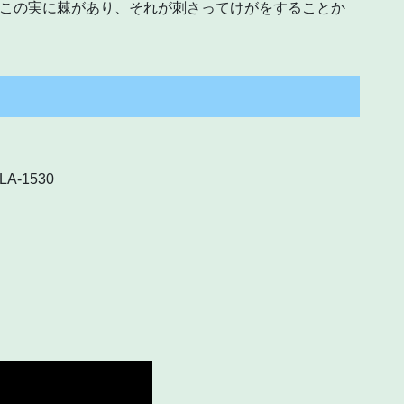
。この実に棘があり、それが刺さってけがをすることか
。
ALA-1530
～