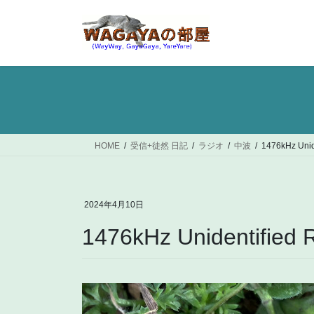
コ
ナ
ン
ビ
テ
ゲ
ン
ー
ツ
シ
へ
ョ
ス
ン
キ
に
ッ
移
HOME
受信+徒然 日記
ラジオ
中波
1476kHz Unide
プ
動
2024年4月10日
1476kHz Unidentified R